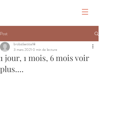
&
Post
brobstlaetitia18
3 mars 2021
0 min de lecture
1 jour, 1 mois, 6 mois voir
plus....